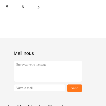
5
6
Mail nous
Send