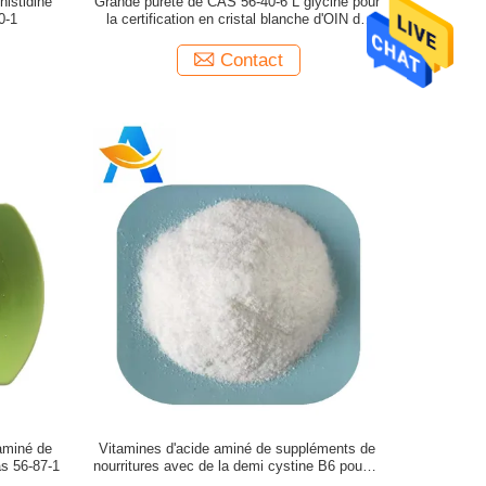
histidine
Grande pureté de CAS 56-40-6 L glycine pour
0-1
la certification en cristal blanche d'OIN de
poudre de sommeil
Contact
aminé de
Vitamines d'acide aminé de suppléments de
as 56-87-1
nourritures avec de la demi cystine B6 pour la
perte des cheveux Cas 56-89-3