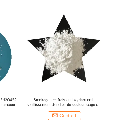
6H12N2O4S2
Stockage sec frais antioxydant anti-
e tambour
vieillissement d'endroit de couleur rouge de
poudre de Pqq
Contact