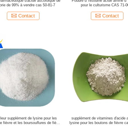
harmaceutique d'acide ascorbique de
Poudre d' histidine acide aminé d' 
orie de 99% à vendre cas 50-81-7
pour le culturisme CAS 71-0
Contact
Contact
lleur supplément de lysine pour les
supplément de vitamines d'acide 
e fièvre et les boursouflures de fièvre
lysine pour les boutons de fièvre c
cas 56-87-1