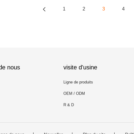
1
2
3
4
 de nous
visite d'usine
Ligne de produits
OEM / ODM
R & D