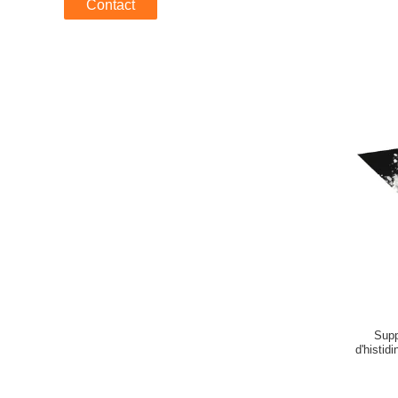
Contact
Supp
d'histid