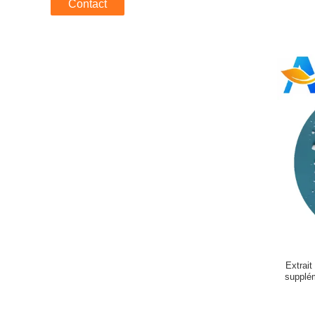
Contact
Extrai
supplé