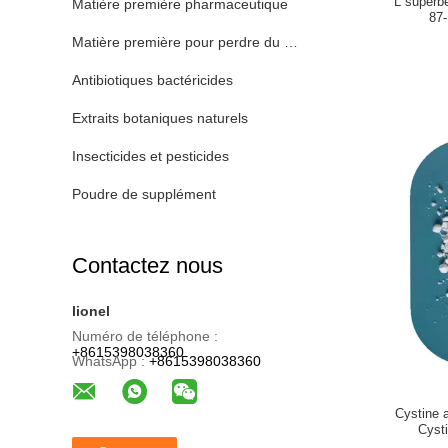
L superbe
Matière première pharmaceutique
87-
Matière première pour perdre du poids
Antibiotiques bactéricides
Extraits botaniques naturels
Insecticides et pesticides
Poudre de supplément
Contactez nous
lionel
Numéro de téléphone :
+8615398038360
WhatsApp :
+8615398038360
Cystine a
Cyst