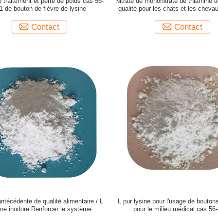
 traitement et perte de poids cas 56-
Nitrate de mononitrate de thiamine d
1 de bouton de fièvre de lysine
qualité pour les chats et les cheva
43-8
Contact
Contact
ntécédente de qualité alimentaire / L
L pur lysine pour l'usage de boutons
ine inodore Renforcer le système
pour le milieu médical cas 56
immunitaire