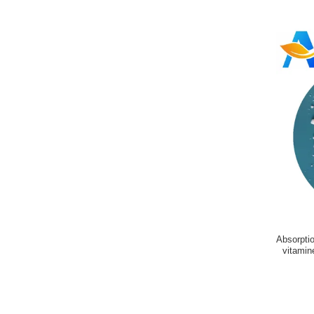
Absorptio
vitamin
p