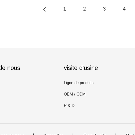
1
2
3
4
 de nous
visite d'usine
Ligne de produits
OEM / ODM
R & D