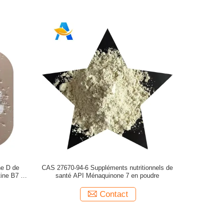
ne D de
CAS 27670-94-6 Suppléments nutritionnels de
tine B7 de
santé API Ménaquinone 7 en poudre
mière
Contact