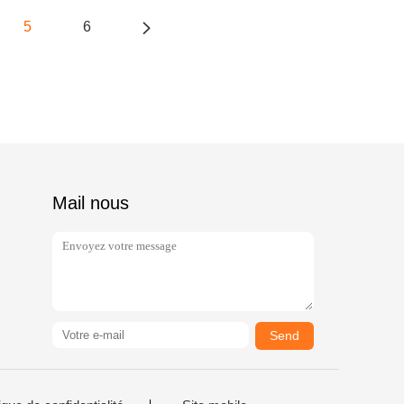
5
6
Mail nous
Send