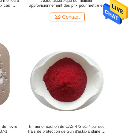
e meilleure
Acide ascorbique du meilleur
ux cas 59-
approvisionnement des prix pour mettre en
boîte pour la catégorie comestible cas 50-81-7
Contact
 de fièvre
Immuno-réaction de CAS 472-61-7 pur sec
-87-1
frais de protection de Sun d'astaxanthine de
stockage d'endroit