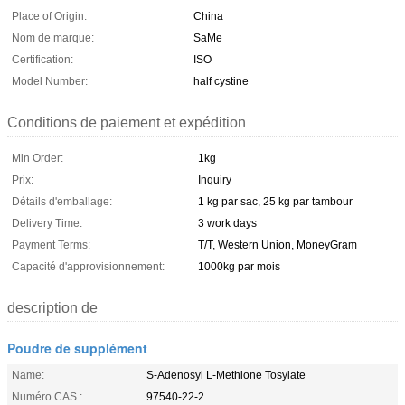
Place of Origin:
China
Nom de marque:
SaMe
Certification:
ISO
Model Number:
half cystine
Conditions de paiement et expédition
Min Order:
1kg
Prix:
Inquiry
Détails d'emballage:
1 kg par sac, 25 kg par tambour
Delivery Time:
3 work days
Payment Terms:
T/T, Western Union, MoneyGram
Capacité d'approvisionnement:
1000kg par mois
description de
Poudre de supplément
Name:
S-Adenosyl L-Methione Tosylate
Numéro CAS.:
97540-22-2