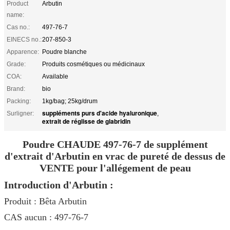
Product
Arbutin
name:
Cas no.:
497-76-7
EINECS no.:
207-850-3
Apparence:
Poudre blanche
Grade:
Produits cosmétiques ou médicinaux
COA:
Available
Brand:
bio
Packing:
1kg/bag; 25kg/drum
suppléments purs d'acide hyaluronique
Surligner:
,
extrait de réglisse de glabridin
Poudre CHAUDE 497-76-7 de supplément
d'extrait d'Arbutin en vrac de pureté de dessus de
VENTE pour l'allégement de peau
Introduction d'Arbutin :
Produit : Bêta Arbutin
CAS aucun : 497-76-7