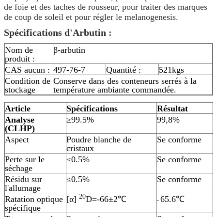
de foie et des taches de rousseur, pour traiter des marques
de coup de soleil et pour régler le melanogenesis.
Spécifications d'Arbutin :
Nom de
β-arbutin
produit :
CAS aucun :
497-76-7
Quantité :
521kgs
Condition de
Conserve dans des conteneurs serrés à la
stockage
température ambiante commandée.
Article
Spécifications
Résultat
Analyse
≥99.5%
99,8%
(CLHP)
Aspect
Poudre blanche de
Se conforme
cristaux
Perte sur le
≤0.5%
Se conforme
séchage
Résidu sur
≤0.5%
Se conforme
l'allumage
20
Ratation optique
[α]
D=-66±2℃
65.6℃
-
spécifique