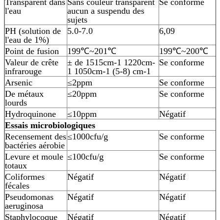
Transparent dans
Sans couleur transparent
Se conforme
l'eau
aucun a suspendu des
sujets
PH (solution de
5.0-7.0
6,09
l'eau de 1%)
Point de fusion
199℃~201℃
199℃~200℃
Valeur de crête
± de 1515cm-1 1220cm-
Se conforme
infrarouge
1 1050cm-1 (5-8) cm-1
Arsenic
≤2ppm
Se conforme
De métaux
≤20ppm
Se conforme
lourds
Hydroquinone
≤10ppm
Négatif
Essais microbiologiques
Recensement des
≤1000cfu/g
Se conforme
bactéries aérobie
Levure et moule
≤100cfu/g
Se conforme
totaux
Coliformes
Négatif
Négatif
fécales
Pseudomonas
Négatif
Négatif
aeruginosa
Staphylocoque
Négatif
Négatif