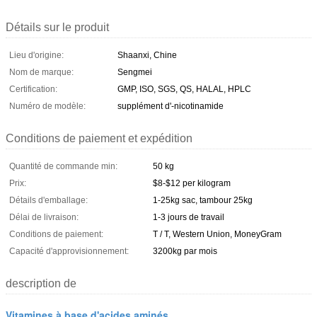
Détails sur le produit
Lieu d'origine:
Shaanxi, Chine
Nom de marque:
Sengmei
Certification:
GMP, ISO, SGS, QS, HALAL, HPLC
Numéro de modèle:
supplément d'-nicotinamide
Conditions de paiement et expédition
Quantité de commande min:
50 kg
Prix:
$8-$12 per kilogram
Détails d'emballage:
1-25kg sac, tambour 25kg
Délai de livraison:
1-3 jours de travail
Conditions de paiement:
T / T, Western Union, MoneyGram
Capacité d'approvisionnement:
3200kg par mois
description de
Vitamines à base d'acides aminés