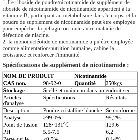
1.
Le riboside de poudre/nicotinamide de supplément de
riboside de nicotinamide de nicotinamide appartient à la
vitamine B, participant au métabolisme dans le corps, et la
poudre de supplément de nicotinamide peut être employée
pour empêcher la pellagre ou toute autre maladie de
défection de niacine.
2. la mononucléotide de nicotinamide a pu être employée
comme alimentation/nutrition humaine, cabine la
croissance et renforcer l'immunité.
Spécifications de supplément de nicotinamide :
NOM DE PRODUIT
Nicotinamide
CAS non.
98-92-0
Quantité
250kgs
Stockage
Scellé et maintenu dans un endroit sec
Articles
Spécifications
Résultats
d'analyse
Description
Poudre cristalline blanche
Se conforme
Analyse
≥99.0%
99,2%
Point de fusion
128~131℃
129,6
PH
5.5-7.5
6,2
Perte sur le
≤0.5%
0,14%