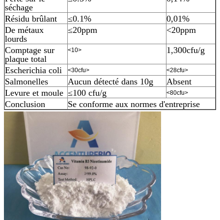
séchage
Résidu brûlant
≤0.1%
0,01%
De métaux
≤20ppm
<20ppm
lourds
Comptage sur
1,300cfu/g
<10>
plaque total
Escherichia coli
<30cfu>
<28cfu>
Salmonelles
Aucun détecté dans 10g
Absent
Levure et moule
≤100 cfu/g
<80cfu>
Conclusion
Se conforme aux normes d'entreprise